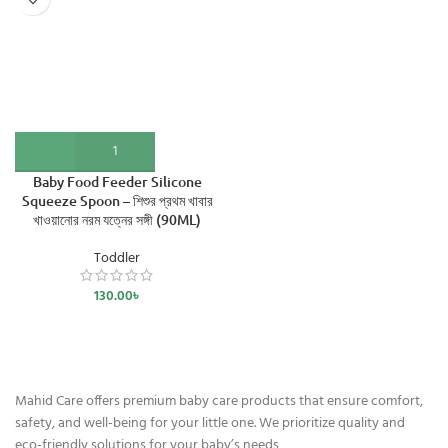
Baby Food Feeder Silicone
Squeeze Spoon – শিশুর প্রথম খাবার
খাওয়ানোর নরম যত্নের সঙ্গী (90ML)
Toddler
130.00
৳
Mahid Care offers premium baby care products that ensure comfort,
safety, and well-being for your little one. We prioritize quality and
eco-friendly solutions for your baby’s needs