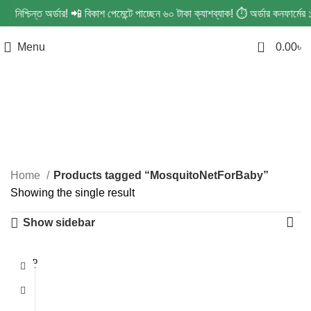
ে নিশ্চিন্ত অর্ডার! 📲 বিকাশ পেমেন্টে পাচ্ছেন ৬০ টাকা ক্যাশব্যাক! ⏱️ অর্ডার কনফার
0
Menu
0.00
৳
MosquitoNetForBaby
Categories
Home
Products tagged “MosquitoNetForBaby”
Showing the single result
Show sidebar
SOLD
OUT