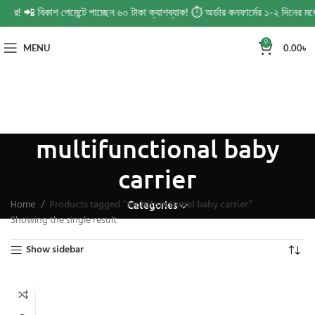
র্ডার! 📲 বিকাশ পেমেন্টে পাচ্ছেন ৬০ টাকা ক্যাশব্যাক! ⏱️ অর্ডার কনফার্মের ১-২ দিনের
0
MENU
0.00
৳
multifunctional baby
carrier
Home
Products tagged “multifunctional baby carrier”
Categories
Showing the single result
Show sidebar