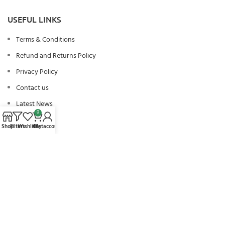
USEFUL LINKS
Terms & Conditions
Refund and Returns Policy
Privacy Policy
Contact us
Latest News
0
Shop
Filters
Wishlist
Cart
My account
SOCIAL MEDIA
Facebook
Instagram
Twitter
Tiktok