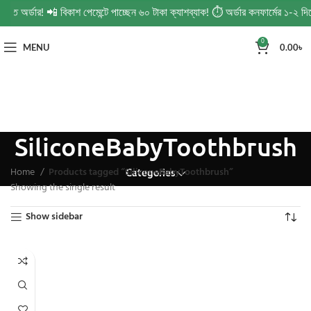
িন্ত অর্ডার! 📲 বিকাশ পেমেন্টে পাচ্ছেন ৬০ টাকা ক্যাশব্যাক! ⏱️ অর্ডার কনফার্মের ১-২
0
MENU
0.00
৳
SiliconeBabyToothbrush
Home
Products tagged “SiliconeBabyToothbrush”
Categories
Showing the single result
Show sidebar