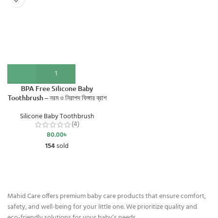
BPA Free Silicone Baby
Toothbrush – নরম ও নিরাপদ ফিঙ্গার ব্রাশ
Silicone Baby Toothbrush
(4)
80.00
৳
154
sold
Mahid Care offers premium baby care products that ensure comfort,
safety, and well-being for your little one. We prioritize quality and
eco-friendly solutions for your baby’s needs