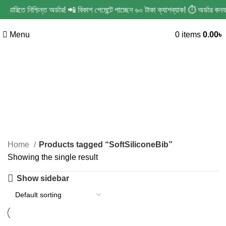
ারিতে নিশ্চিন্ত অর্ডার! 📲 বিকাশ পেমেন্টে পাচ্ছেন ৬০ টাকা ক্যাশব্যাক! ⏱️ অর্ডার ক
Menu
0
items
0.00
৳
SoftSiliconeBib
Categories
Home
Products tagged “SoftSiliconeBib”
Showing the single result
Show sidebar