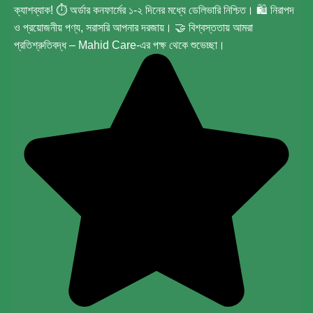
ক্যাশব্যাক! ⏱️ অর্ডার কনফার্মের ১-২ দিনের মধ্যে ডেলিভারি নিশ্চিত। 🛍️ নিরাপদ
ও প্রয়োজনীয় পণ্য, সরাসরি আপনার দরজায়। 🤝 বিশ্বস্ততায় আমরা
প্রতিশ্রুতিবদ্ধ – Mahid Care-এর পক্ষ থেকে শুভেচ্ছা।