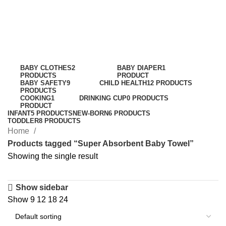
Super Absorbent Baby
Towel
Categories
BABY CLOTHES
2
BABY DIAPER
1
PRODUCTS
PRODUCT
BABY SAFETY
9
CHILD HEALTH
12 PRODUCTS
PRODUCTS
COOKING
1
DRINKING CUP
0 PRODUCTS
PRODUCT
INFANT
5 PRODUCTS
NEW-BORN
6 PRODUCTS
TODDLER
8 PRODUCTS
Home
Products tagged “Super Absorbent Baby Towel”
Showing the single result
Show sidebar
Show
9
12
18
24