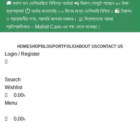
🚚 ক্যাশ অন ডেলিভারিতে নিশ্চিন্ত অর্ডার! 📲 বিকাশ পেমেন্টে পাচ্ছেন ৬০ টাকা
ক্যাশব্যাক! ⏱️ অর্ডার কনফার্মের ১-২ দিনের মধ্যে ডেলিভারি নিশ্চিত। 🛍️ নিরাপদ
ও প্রয়োজনীয় পণ্য, সরাসরি আপনার দরজায়। 🤝 বিশ্বস্ততায় আমরা
প্রতিশ্রুতিবদ্ধ – Mahid Care-এর পক্ষ থেকে শুভেচ্ছা।
HOME
SHOP
BLOG
PORTFOLIO
ABOUT US
CONTACT US
Login / Register
Search
Wishlist
0.00
৳
Menu
0.00
৳