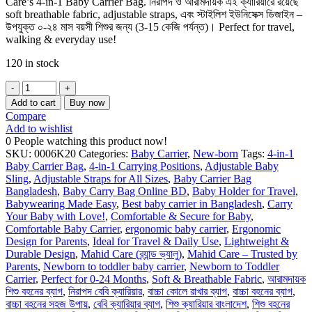
Care’s 4-in-1 Baby Carrier Bag. নিরাপদ ও আরামদায়ক এই ক্যারিয়ারে রয়েছে
soft breathable fabric, adjustable straps, এবং স্টাইলিশ ইউনিসেক্স ডিজাইন –
উপযুক্ত ০-২৪ মাস বয়সী শিশুর জন্য (3-15 কেজি পর্যন্ত)। Perfect for travel,
walking & everyday use!
120 in stock
Add to cart
Buy now
Compare
Add to wishlist
0
People watching this product now!
SKU:
0006K20
Categories:
Baby Carrier
,
New-born
Tags:
4-in-1
Baby Carrier Bag
,
4-in-1 Carrying Positions
,
Adjustable Baby
Sling
,
Adjustable Straps for All Sizes
,
Baby Carrier Bag
Bangladesh
,
Baby Carry Bag Online BD
,
Baby Holder for Travel
,
Babywearing Made Easy
,
Best baby carrier in Bangladesh
,
Carry
Your Baby with Love!
,
Comfortable & Secure for Baby
,
Comfortable Baby Carrier
,
ergonomic baby carrier
,
Ergonomic
Design for Parents
,
Ideal for Travel & Daily Use
,
Lightweight &
Durable Design
,
Mahid Care (ব্র্যান্ড ভ্যালু)
,
Mahid Care – Trusted by
Parents
,
Newborn to toddler baby carrier
,
Newborn to Toddler
Carrier
,
Perfect for 0-24 Months
,
Soft & Breathable Fabric
,
আরামদায়ক
শিশু বহনের ব্যাগ
,
নিরাপদ বেবি ক্যারিয়ার
,
বাচ্চা কোলে রাখার ব্যাগ
,
বাচ্চা বহনের ব্যাগ
,
বাচ্চা বহনের সহজ উপায়
,
বেবি ক্যারিয়ার ব্যাগ
,
শিশু ক্যারিয়ার বাংলাদেশ
,
শিশু বহনের