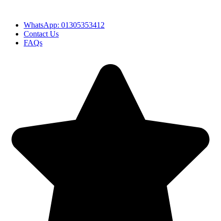
Hotline:01305353412
WhatsApp: 01305353412
Contact Us
FAQs