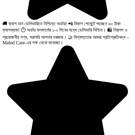
🚚 ক্যাশ অন ডেলিভারিতে নিশ্চিন্ত অর্ডার! 📲 বিকাশ পেমেন্টে পাচ্ছেন ৬০ টাকা
ক্যাশব্যাক! ⏱️ অর্ডার কনফার্মের ১-২ দিনের মধ্যে ডেলিভারি নিশ্চিত। 🛍️ নিরাপদ ও
প্রয়োজনীয় পণ্য, সরাসরি আপনার দরজায়। 🤝 বিশ্বস্ততায় আমরা প্রতিশ্রুতিবদ্ধ –
Mahid Care-এর পক্ষ থেকে শুভেচ্ছা।