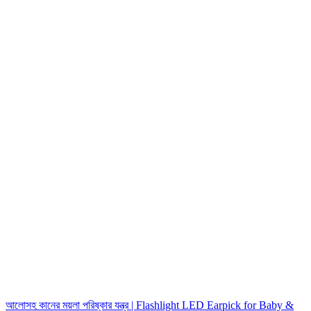
আলোসহ কানের ময়লা পরিষ্কার যন্ত্র | Flashlight LED Earpick for Baby &