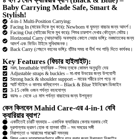
Baby Carrying Made Safe, Smart &
Stylish!
4-in-1 Multi-Position Carrying:
Facing In (মায়ের দিকে মুখ করে): Newborn বা ঘুমন্ত বাচ্চার জন্য আদর্শ।
Facing Out (বাইরের দিকে মুখ করে): শিশুর চারপাশ দেখার কৌতূহল মেটায়।
Horizontal Carry (আড়াআড়ি অবস্থায় কোলে নেয়ার ভঙ্গি): নবজাতকের জন্য
আদর্শ এবং ফিডিং টাইমে সুবিধাজনক।
Back Carry (পেছনে বহনের ভঙ্গি): হাঁটার সময় বা দীর্ঘ পথ পাড়ি দিতে কার্যকর।
Key Features (ফিচার হাইলাইট):
নরম, breathable ফ্যাব্রিক – শিশুর ত্বকে কোমল অনুভূতি দেয়
Adjustable straps & buckles – মা-বাবা উভয়ের জন্য উপযোগী
Strong back & shoulder support – মায়ের শরীরে চাপ পড়ে না
স্মার্ট স্টাইল ও কালার কম্বিনেশন – Black & Blue ইউনিসেক্স ডিজাইন
3-15 কেজি ওজন পর্যন্ত বহনযোগ্য
বয়সঃ ০ থেকে ২৪ মাস পর্যন্ত বাচ্চাদের জন্য উপযুক্ত
কেন কিনবেন Mahid Care-এর 4-in-1 বেবি
ক্যারিয়ার ব্যাগ?
একটিতেই চারটি ব্যবহার – একাধিক ক্যারিয়ার কেনার দরকার নেই
দূরপাল্লার ভ্রমণ হোক বা হালকা হাঁটা – সব সময়ের সঙ্গী
নিরাপত্তা ও আরামের পারফেক্ট সমন্বয়
শিশুর ওজন ভারসাম্যপূর্ণভাবে শরীরে বহন করার জন্য উপযুক্ত ডিজাইন