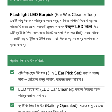
Flashlight LED Earpick
(Ear Wax Cleaner Tool)
একটি আধুনিক কান পরিষ্কার করার যন্ত্র, যা দিয়ে আপনি শিশুর বা বড়দের
কানের ভিতরের ময়লা সহজেই তুলতে পারবেন
উজ্জ্বল LED আলো
দিয়ে।
এটি ব্যাটারিচালিত, এবং এতে তিনটি আলাদা পিক হেড (kit) দেওয়া থাকে
—ছোট, বড় ও টুইজার টাইপ হেড—যা শিশু ও বড়দের জন্য আলাদাভাবে
ব্যবহারযোগ্য।
প্রধান ফিচার ও উপকারিতা:
৩টি পিক হেড কিট সহ (3 in 1 Ear Pick Set): নরম ও স্বচ্ছ
মাথা – ছোটদের জন্য আলাদা, বড়দের জন্য আলাদা।
LED আলো সহ (LED Ear Cleaner): কানের ভিতরের অংশ
পরিষ্কারভাবে দেখা যায়।
ব্যাটারিচালিত সিস্টেম (Battery Operated): সহজে চালু হয় এবং
আলো জ্বলে ওঠে মাত্র এক ক্লিকেই।