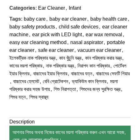
Categories:
Ear Cleaner
,
Infant
Tags:
baby care
,
baby ear cleaner
,
baby health care
,
baby safety products
,
child safe devices
,
ear cleaner
machine
,
ear pick with LED light
,
ear wax removal
,
easy ear cleaning method
,
nasal aspirator
,
portable
ear cleaner
,
safe ear cleaner
,
vacuum ear cleaner
,
ইলেকট্রিক নাক পরিষ্কার যন্ত্র
,
কান খুঁচুনি যন্ত্র
,
কান পরিষ্কার করার যন্ত্র
,
কানের ময়লা পরিষ্কার
,
নাক পরিষ্কার যন্ত্র
,
নিরাপদ কান পরিষ্কার
,
পোর্টেবল
ইয়ার ক্লিনার
,
বাচ্চাদের ইয়ার ক্লিনার
,
বাচ্চাদের যত্ন
,
বাচ্চাদের সেফটি গিয়ার
,
বাচ্চাদের হেলমেট
,
বেবি প্রোটেকশন
,
ভ্যাকিউম কান ক্লিনার
,
ময়লা
পরিষ্কার করার সহজ উপায়
,
শিশু নিরাপত্তা
,
শিশুদের জন্য সুরক্ষিত যন্ত্র
,
শিশুর যত্ন
,
শিশুর স্বাস্থ্য
Description
আপনার শিশুর অথবা নিজের কানের ময়লা পরিষ্কার করুন এখন আরো সহজ,
সেফ এবং আলোসহ পদ্ধতিতে।