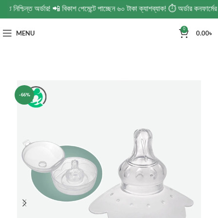
্চিন্ত অর্ডার! 📲 বিকাশ পেমেন্টে পাচ্ছেন ৬০ টাকা ক্যাশব্যাক! ⏱️ অর্ডার কনফার্মের ১
0
MENU
0.00
৳
-66%