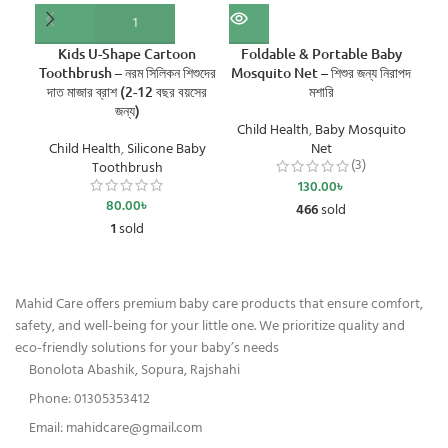
Kids U-Shape Cartoon
Foldable & Portable Baby
Por
Toothbrush – নরম সিলিকন শিশুদের
Mosquito Net – শিশুর জন্য নিরাপদ
Co
দাত মাজার ব্রাশ (2-12 বছর বয়সের
মশারি
Sea
জন্য)
Child Health
,
Baby Mosquito
Child Health
,
Silicone Baby
Net
(3)
Toothbrush
130.00
৳
80.00
৳
466
sold
1
sold
Mahid Care offers premium baby care products that ensure comfort,
safety, and well-being for your little one. We prioritize quality and
eco-friendly solutions for your baby’s needs
Bonolota Abashik, Sopura, Rajshahi
Phone: 01305353412
Email:
mahidcare@gmail.com