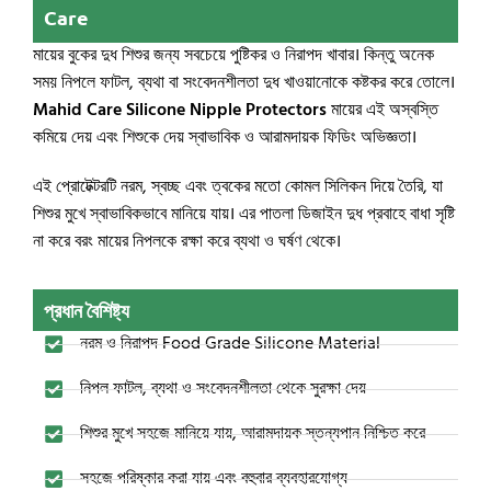
Care
মায়ের বুকের দুধ শিশুর জন্য সবচেয়ে পুষ্টিকর ও নিরাপদ খাবার। কিন্তু অনেক
সময় নিপলে ফাটল, ব্যথা বা সংবেদনশীলতা দুধ খাওয়ানোকে কষ্টকর করে তোলে।
Mahid Care Silicone Nipple Protectors
মায়ের এই অস্বস্তি
কমিয়ে দেয় এবং শিশুকে দেয় স্বাভাবিক ও আরামদায়ক ফিডিং অভিজ্ঞতা।
এই প্রোটেক্টরটি নরম, স্বচ্ছ এবং ত্বকের মতো কোমল সিলিকন দিয়ে তৈরি, যা
শিশুর মুখে স্বাভাবিকভাবে মানিয়ে যায়। এর পাতলা ডিজাইন দুধ প্রবাহে বাধা সৃষ্টি
না করে বরং মায়ের নিপলকে রক্ষা করে ব্যথা ও ঘর্ষণ থেকে।
প্রধান বৈশিষ্ট্য
নরম ও নিরাপদ Food Grade Silicone Material
নিপল ফাটল, ব্যথা ও সংবেদনশীলতা থেকে সুরক্ষা দেয়
শিশুর মুখে সহজে মানিয়ে যায়, আরামদায়ক স্তন্যপান নিশ্চিত করে
সহজে পরিষ্কার করা যায় এবং বহুবার ব্যবহারযোগ্য