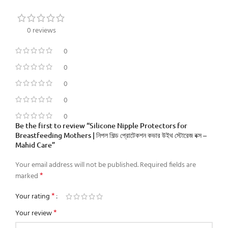
0 reviews
0
0
0
0
0
Be the first to review “Silicone Nipple Protectors for
Breastfeeding Mothers | নিপল শিল্ড প্রোটেকশন কভার উইথ স্টোরেজ বক্স –
Mahid Care”
Your email address will not be published.
Required fields are
*
marked
*
Your rating
*
Your review