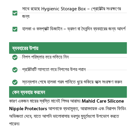
সাথে রয়েছে Hygienic Storage Box – প্রোটেক্টর সংরক্ষণের
জন্য
হালকা ও কমপ্যাক্ট ডিজাইন – ভ্রমণ বা দৈনন্দিন ব্যবহারের জন্য আদর্শ
ব্যবহারের উপায়
নিপল পরিষ্কার করে শুকিয়ে নিন
প্রটেক্টরটি আলতো করে নিপলের উপর পরান
স্তন্যপান শেষে হালকা গরম পানিতে ধুয়ে শুকিয়ে বক্সে সংরক্ষণ করুন
কেন ব্যবহার করবেন
কারণ একজন মায়ের স্বস্তি মানেই শিশুর আরাম।
Mahid Care Silicone
Nipple Protectors
আপনাকে ব্যথামুক্ত, আরামদায়ক এবং নিরাপদ ফিডিং
অভিজ্ঞতা দেবে, যাতে আপনি ভালোবাসায় ভরপুর মুহূর্তগুলো উপভোগ করতে
পারেন।