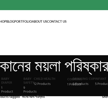
HOP
BLOG
PORTFOLIO
ABOUT US
CONTACT US
কানের ময়লা পরিষ্কা
BABY
BABY
CHILD HEALTH
DRINKING CUP
INFANT
COOKING
DIAPER
SAFETY
12 Products
0 Products
5 Produc
1 Product
1
9
Product
Products
ducts tagged “কানের ময়লা পরিষ্কার”
Sh