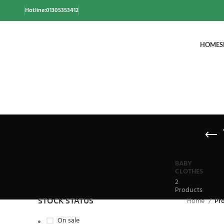
Hotline:01305353412
HOME
S
BABY
CLOTHES
2
Products
STOCK STATUS
Home
Pro
On sale