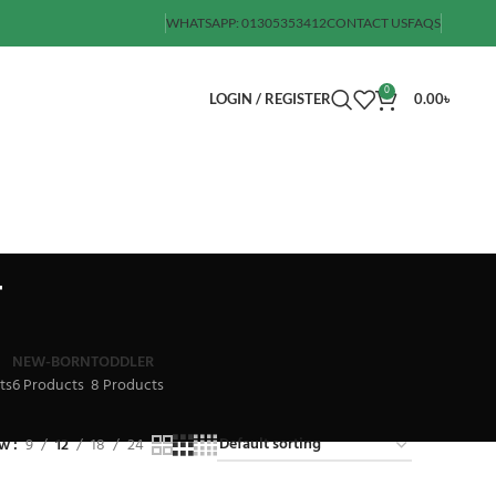
WHATSAPP: 01305353412
CONTACT US
FAQS
0
LOGIN / REGISTER
0.00
৳
র
NEW-BORN
TODDLER
ts
6 Products
8 Products
ow
9
12
18
24