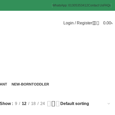
WhatsApp: 01305353412
Contact Us
FAQs
0
Login / Register
0.00
৳
FANT
NEW-BORN
TODDLER
roducts
6 Products
8 Products
Show
9
12
18
24