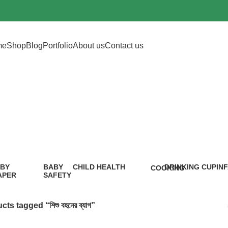
me
Shop
Blog
Portfolio
About us
Contact us
শিশু বহনের ব্যাগ
BY
BABY
CHILD HEALTH
DRINKING CUP
IN
COOKING
APER
SAFETY
12 Products
0 Products
5 P
1 Product
9
oduct
Products
ts tagged “শিশু বহনের ব্যাগ”