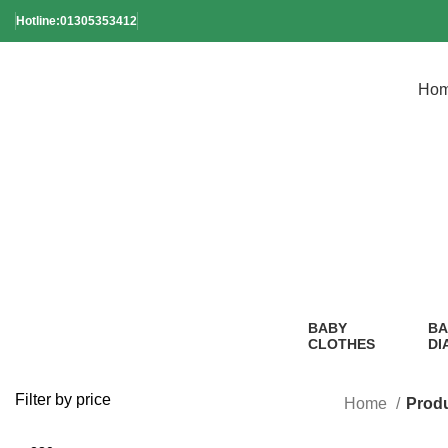
Hotline:01305353412
Ho
BABY
BA
CLOTHES
DI
2 Products
1
Pr
Filter by price
Home
Produc