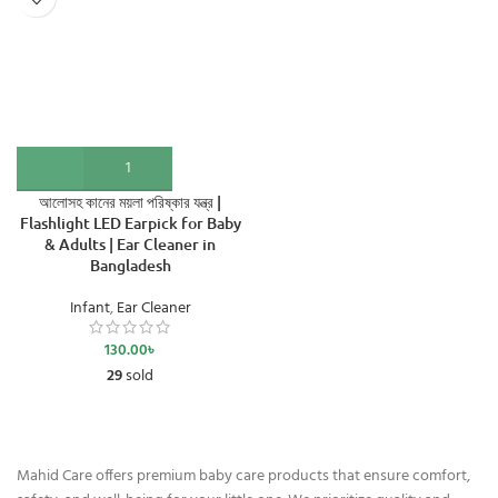
আলোসহ কানের ময়লা পরিষ্কার যন্ত্র |
Flashlight LED Earpick for Baby
& Adults | Ear Cleaner in
Bangladesh
Infant
,
Ear Cleaner
130.00
৳
29
sold
Mahid Care offers premium baby care products that ensure comfort,