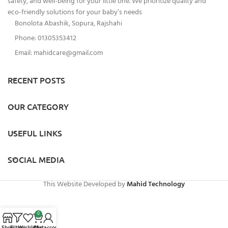
safety, and well-being for your little one. We prioritize quality and
eco-friendly solutions for your baby’s needs
Bonolota Abashik, Sopura, Rajshahi
Phone: 01305353412
Email:
mahidcare@gmail.com
RECENT POSTS
OUR CATEGORY
USEFUL LINKS
SOCIAL MEDIA
This Website Developed by
Mahid Technology
0