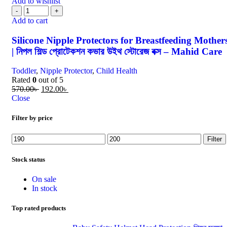
Add to wishlist
Add to cart
Silicone Nipple Protectors for Breastfeeding Mother
| নিপল শিল্ড প্রোটেকশন কভার উইথ স্টোরেজ বক্স – Mahid Care
Toddler
,
Nipple Protector
,
Child Health
Rated
0
out of 5
570.00
৳
192.00
৳
Close
Filter by price
Filter
Stock status
On sale
In stock
Top rated products