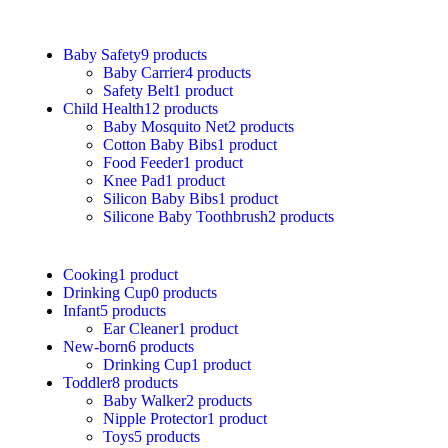
Baby Safety
9 products
Baby Carrier
4 products
Safety Belt
1 product
Child Health
12 products
Baby Mosquito Net
2 products
Cotton Baby Bibs
1 product
Food Feeder
1 product
Knee Pad
1 product
Silicon Baby Bibs
1 product
Silicone Baby Toothbrush
2 products
Cooking
1 product
Drinking Cup
0 products
Infant
5 products
Ear Cleaner
1 product
New-born
6 products
Drinking Cup
1 product
Toddler
8 products
Baby Walker
2 products
Nipple Protector
1 product
Toys
5 products