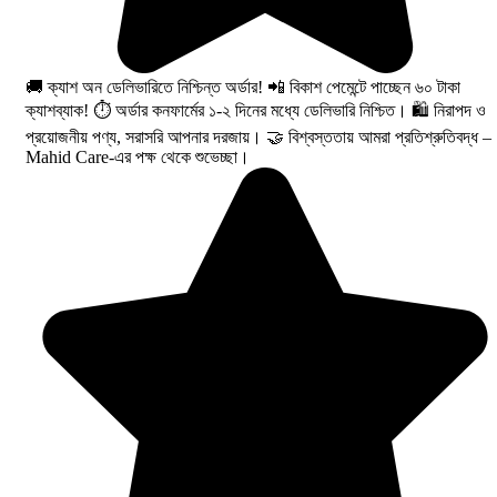
🚚 ক্যাশ অন ডেলিভারিতে নিশ্চিন্ত অর্ডার! 📲 বিকাশ পেমেন্টে পাচ্ছেন ৬০ টাকা
ক্যাশব্যাক! ⏱️ অর্ডার কনফার্মের ১-২ দিনের মধ্যে ডেলিভারি নিশ্চিত। 🛍️ নিরাপদ ও
প্রয়োজনীয় পণ্য, সরাসরি আপনার দরজায়। 🤝 বিশ্বস্ততায় আমরা প্রতিশ্রুতিবদ্ধ –
Mahid Care-এর পক্ষ থেকে শুভেচ্ছা।