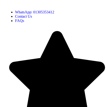
Hotline:01305353412
WhatsApp: 01305353412
Contact Us
FAQs