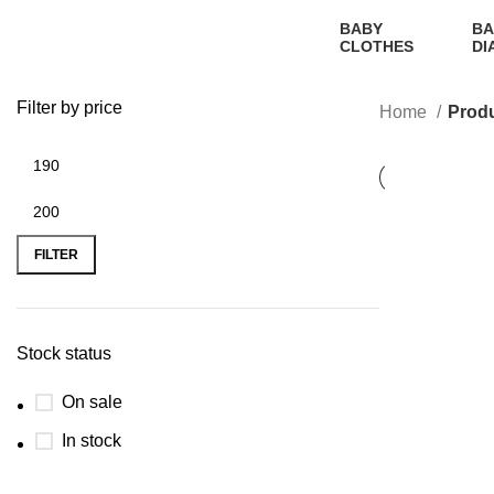
BABY
BA
CLOTHES
DI
2 Products
1
Pr
Filter by price
Home
Produ
FILTER
Stock status
On sale
In stock