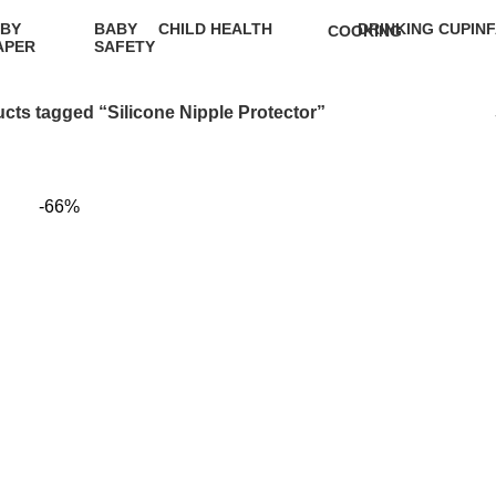
BY
BABY
CHILD HEALTH
DRINKING CUP
IN
COOKING
APER
SAFETY
12 Products
0 Products
5 P
1 Product
9
oduct
Products
cts tagged “Silicone Nipple Protector”
-66%