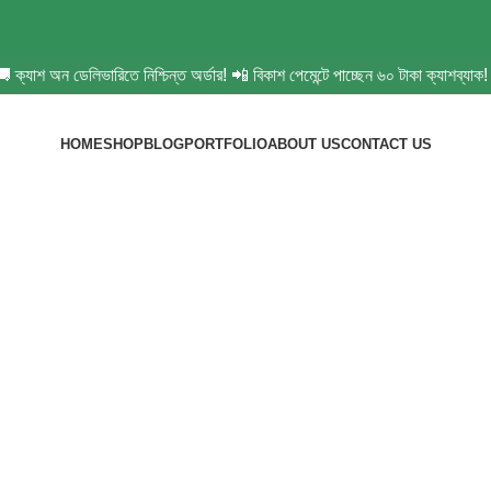
যাশ অন ডেলিভারিতে নিশ্চিন্ত অর্ডার! 📲 বিকাশ পেমেন্টে পাচ্ছেন ৬০ টাকা ক্যাশব্যাক
HOME
SHOP
BLOG
PORTFOLIO
ABOUT US
CONTACT US
cone Nipple Prot