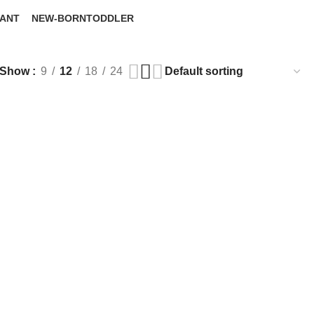
FANT
NEW-BORN
TODDLER
roducts
6 Products
8 Products
Show
9
12
18
24