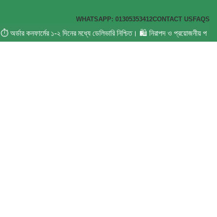
WHATSAPP: 01305353412
CONTACT US
FAQS
! ⏱️ অর্ডার কনফার্মের ১-২ দিনের মধ্যে ডেলিভারি নিশ্চিত। 🛍️ নিরাপদ ও প্রয়োজনীয় পণ
ector