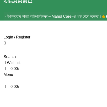
0
0
0
Hotline:01305353412
। 🤝 বিশ্বস্ততায় আমরা প্রতিশ্রুতিবদ্ধ – Mahid Care-এর পক্ষ থেকে শুভেচ্ছা।
🚚 ক্
Login / Register
Search
Wishlist
0.00
৳
Menu
0.00
৳
Sili