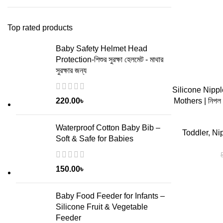
Top rated products
Baby Safety Helmet Head
Protection-শিশুর সুরক্ষা হেলমেট - মাথার
সুরক্ষার জন্য
Silicone Nippl
Mothers | নিপল শ
220.00
৳
Waterproof Cotton Baby Bib –
Toddler
,
Nip
Soft & Safe for Babies
ADD TO CART
150.00
৳
Baby Food Feeder for Infants –
Silicone Fruit & Vegetable
Feeder