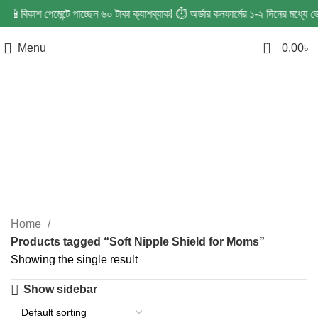
র! 📲 বিকাশ পেমেন্টে পাচ্ছেন ৬০ টাকা ক্যাশব্যাক! ⏱️ অর্ডার কনফার্মের ১-২ দিনের মধ
0
Menu
0.00
৳
Soft Nipple Shield for
Moms
Categories
Home
Products tagged “Soft Nipple Shield for Moms”
Showing the single result
Show sidebar