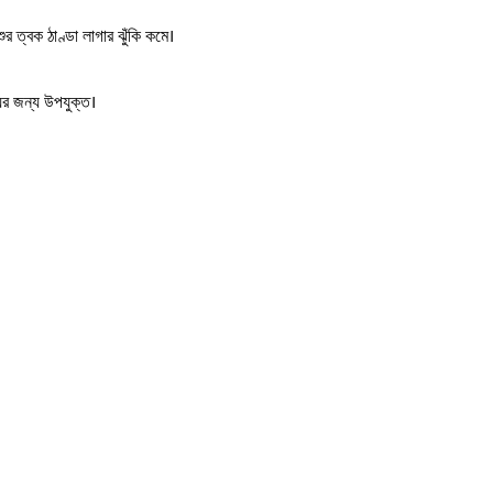
র ত্বক ঠাণ্ডা লাগার ঝুঁকি কমে।
র জন্য উপযুক্ত।