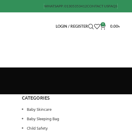
WHATSAPP: 01305353412
CONTACT US
FAQS
0
LOGIN / REGISTER
0.00
৳
CATEGORIES
Baby Skincare
Baby Sleeping Bag
Child Safety