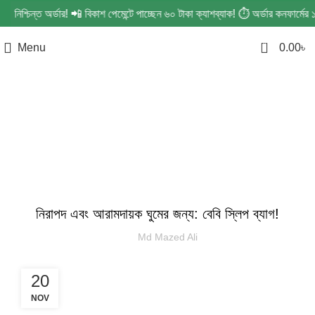
শ্চিন্ত অর্ডার! 📲 বিকাশ পেমেন্টে পাচ্ছেন ৬০ টাকা ক্যাশব্যাক! ⏱️ অর্ডার কনফার্মের
0
Menu
0.00
৳
Blog
BABY SLEEPING BAG
নিরাপদ এবং আরামদায়ক ঘুমের জন্য: বেবি স্লিপ ব্যাগ!
Md Mazed Ali
20
NOV